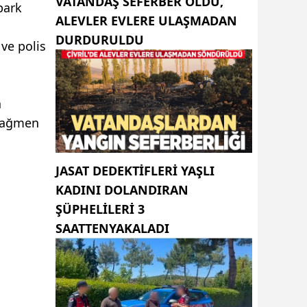
VATANDAŞ SEFERBER OLDU,
park
ALEVLER EVLERE ULAŞMADAN
DURDURULDU
 ve polis
a
 rağmen
JASAT DEDEKTIFLERI YAŞLI
KADINI DOLANDIRAN
ŞÜPHELILERI 3
SAATTENYAKALADI