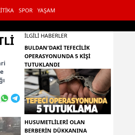
ITIKA
SPOR
YAŞAM
İLGILI HABERLER
TLI
BULDAN'DAKI TEFECILIK
OPERASYONUNDA 5 KIŞI
ri
TUTUKLANDI
de
ğı
HUSUMETLILERI OLAN
BERBERIN DÜKKANINA