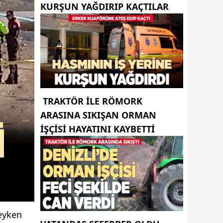
KURŞUN YAĞDIRIP KAÇTILAR
TRAKTÖR ILE RÖMORK
ARASINA SIKIŞAN ORMAN
IŞÇISI HAYATINI KAYBETTI
deyken