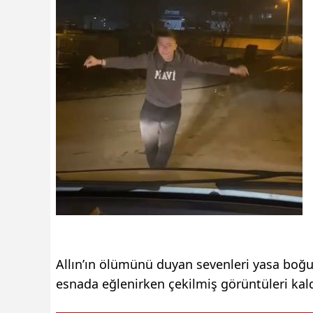
Allın’ın ölümünü duyan sevenleri yasa boğ
esnada eğlenirken çekilmiş görüntüleri kald