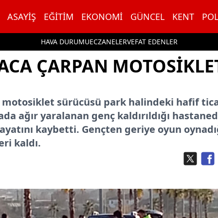
ASAYIŞ
EĞITIM
EKONOMI
GÜNCEL
KENT
POL
HAVA DURUMU
ECZANELER
VEFAT EDENLER
ACA ÇARPAN MOTOSIKLE
motosiklet sürücüsü park halindeki hafif tica
ada ağır yaralanan genç kaldırıldığı hastane
yatını kaybetti. Gençten geriye oyun oynadı
eri kaldı.