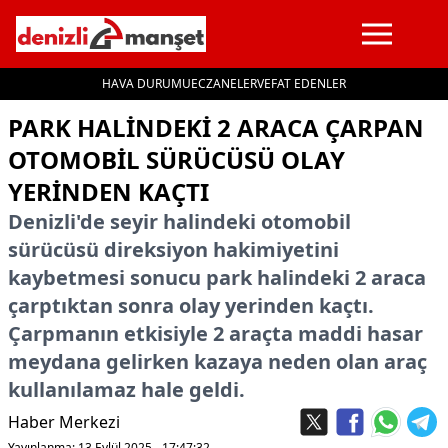
HAVA DURUMU
ECZANELER
VEFAT EDENLER
İçeriğe geç
PARK HALINDEKI 2 ARACA ÇARPAN
OTOMOBIL SÜRÜCÜSÜ OLAY
YERINDEN KAÇTI
Denizli'de seyir halindeki otomobil
sürücüsü direksiyon hakimiyetini
kaybetmesi sonucu park halindeki 2 araca
çarptıktan sonra olay yerinden kaçtı.
Çarpmanın etkisiyle 2 araçta maddi hasar
meydana gelirken kazaya neden olan araç
kullanılamaz hale geldi.
Haber Merkezi
Yayınlanma: 13 Eylül 2025 - 17:47:32