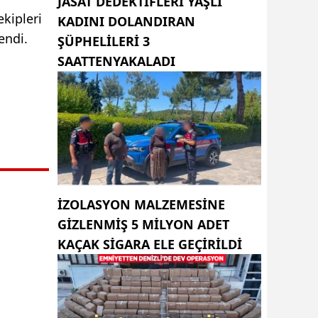
JASAT DEDEKTIFLERI YAŞLI
ekipleri
KADINI DOLANDIRAN
endi.
ŞÜPHELILERI 3
SAATTENYAKALADI
i
İZOLASYON MALZEMESINE
GIZLENMIŞ 5 MILYON ADET
KAÇAK SIGARA ELE GEÇIRILDI