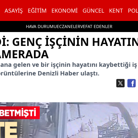
ASAYIŞ
EĞITIM
EKONOMI
GÜNCEL
KENT
POL
HAVA DURUMU
ECZANELER
VEFAT EDENLER
: GENÇ IŞÇININ HAYATI
KAMERADA
na gelen ve bir işçinin hayatını kaybettiği iş
rüntülerine Denizli Haber ulaştı.