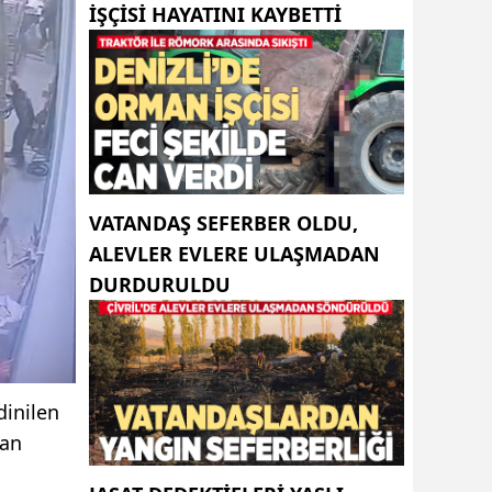
IŞÇISI HAYATINI KAYBETTI
VATANDAŞ SEFERBER OLDU,
ALEVLER EVLERE ULAŞMADAN
DURDURULDU
dinilen
yan