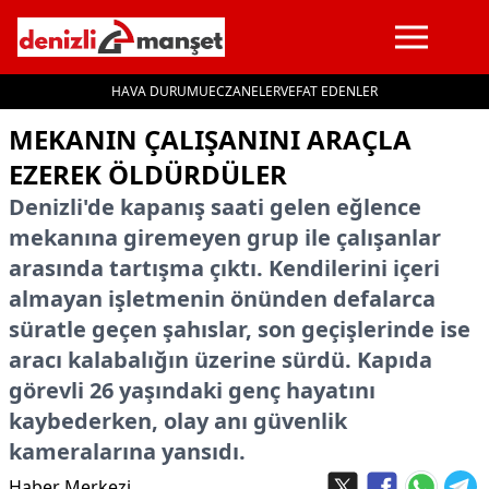
HAVA DURUMU
ECZANELER
VEFAT EDENLER
İçeriğe geç
MEKANIN ÇALIŞANINI ARAÇLA
EZEREK ÖLDÜRDÜLER
Denizli'de kapanış saati gelen eğlence
mekanına giremeyen grup ile çalışanlar
arasında tartışma çıktı. Kendilerini içeri
almayan işletmenin önünden defalarca
süratle geçen şahıslar, son geçişlerinde ise
aracı kalabalığın üzerine sürdü. Kapıda
görevli 26 yaşındaki genç hayatını
kaybederken, olay anı güvenlik
kameralarına yansıdı.
Haber Merkezi