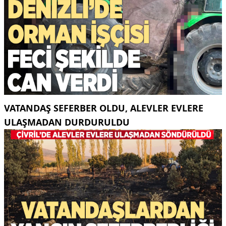
VATANDAŞ SEFERBER OLDU, ALEVLER EVLERE
ULAŞMADAN DURDURULDU