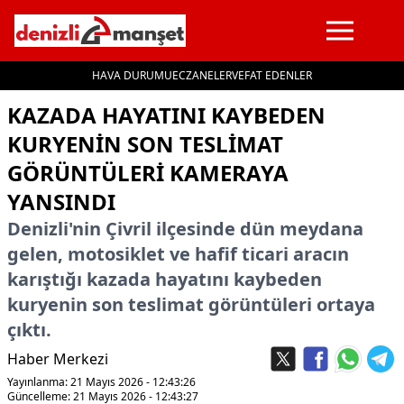
HAVA DURUMU
ECZANELER
VEFAT EDENLER
İçeriğe geç
KAZADA HAYATINI KAYBEDEN
KURYENIN SON TESLIMAT
GÖRÜNTÜLERI KAMERAYA
YANSINDI
Denizli'nin Çivril ilçesinde dün meydana
gelen, motosiklet ve hafif ticari aracın
karıştığı kazada hayatını kaybeden
kuryenin son teslimat görüntüleri ortaya
çıktı.
Haber Merkezi
Yayınlanma: 21 Mayıs 2026 - 12:43:26
Güncelleme: 21 Mayıs 2026 - 12:43:27