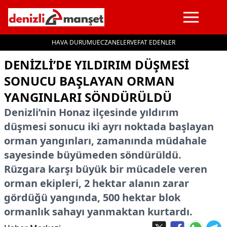
HAVA DURUMU
ECZANELER
VEFAT EDENLER
İçeriğe geç
DENIZLI’DE YILDIRIM DÜŞMESI
SONUCU BAŞLAYAN ORMAN
YANGINLARI SÖNDÜRÜLDÜ
Denizli’nin Honaz ilçesinde yıldırım
düşmesi sonucu iki ayrı noktada başlayan
orman yangınları, zamanında müdahale
sayesinde büyümeden söndürüldü.
Rüzgara karşı büyük bir mücadele veren
orman ekipleri, 2 hektar alanın zarar
gördüğü yangında, 500 hektar blok
ormanlık sahayı yanmaktan kurtardı.