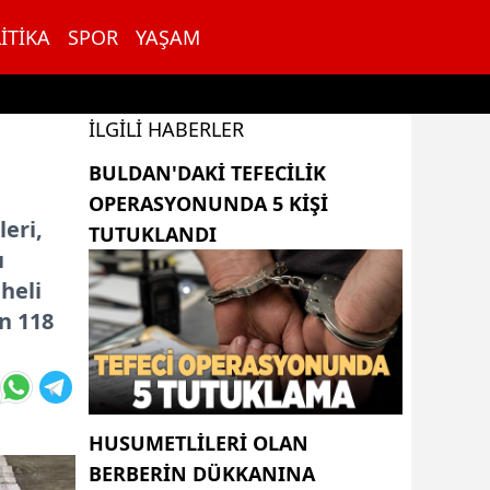
ITIKA
SPOR
YAŞAM
İLGILI HABERLER
BULDAN'DAKI TEFECILIK
OPERASYONUNDA 5 KIŞI
eri,
TUTUKLANDI
ı
heli
n 118
HUSUMETLILERI OLAN
BERBERIN DÜKKANINA