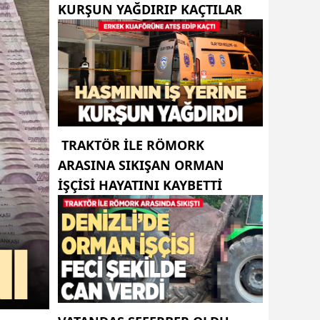
KURŞUN YAĞDIRIP KAÇTILAR
TRAKTÖR ILE RÖMORK
ARASINA SIKIŞAN ORMAN
IŞÇISI HAYATINI KAYBETTI