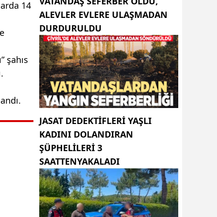
VATANDAŞ SEFERBER OLDU,
larda 14
ALEVLER EVLERE ULAŞMADAN
DURDURULDU
de
” şahıs
.
landı.
JASAT DEDEKTIFLERI YAŞLI
KADINI DOLANDIRAN
ŞÜPHELILERI 3
SAATTENYAKALADI