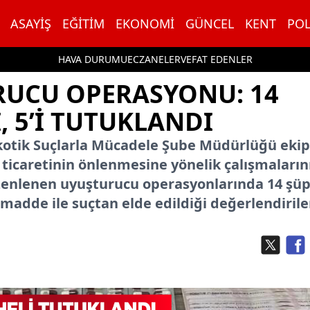
ASAYIŞ
EĞITIM
EKONOMI
GÜNCEL
KENT
POL
HAVA DURUMU
ECZANELER
VEFAT EDENLER
RUCU OPERASYONU: 14
, 5’İ TUTUKLANDI
kotik Suçlarla Mücadele Şube Müdürlüğü ekipl
ticaretinin önlenmesine yönelik çalışmaların
üzenlenen uyuşturucu operasyonlarında 14 şüp
madde ile suçtan elde edildiği değerlendirile