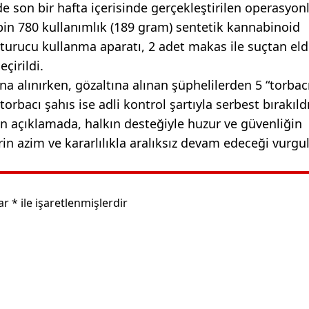
de son bir hafta içerisinde gerçekleştirilen operasyon
bin 780 kullanımlık (189 gram) sentetik kannabinoid
şturucu kullanma aparatı, 2 adet makas ile suçtan el
çirildi.
a alınırken, gözaltına alınan şüphelilerden 5 “torbacı
orbacı şahıs ise adli kontrol şartıyla serbest bırakıldı
an açıklamada, halkın desteğiyle huzur ve güvenliğin
in azim ve kararlılıkla aralıksız devam edeceği vurgu
lar
*
ile işaretlenmişlerdir