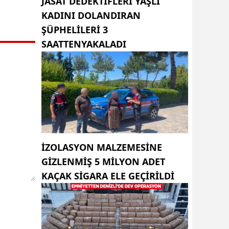
JASAT DEDEKTIFLERI YAŞLI
KADINI DOLANDIRAN
ŞÜPHELILERI 3
SAATTENYAKALADI
İZOLASYON MALZEMESINE
GIZLENMIŞ 5 MILYON ADET
KAÇAK SIGARA ELE GEÇIRILDI