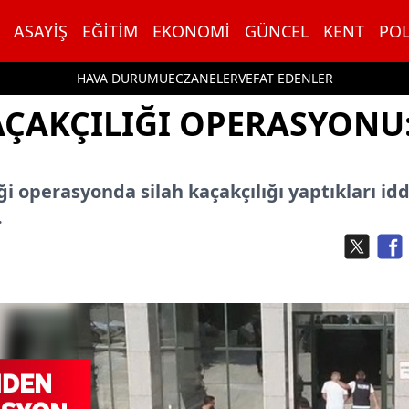
ASAYIŞ
EĞITIM
EKONOMI
GÜNCEL
KENT
POL
HAVA DURUMU
ECZANELER
VEFAT EDENLER
AÇAKÇILIĞI OPERASYONU:
ği operasyonda silah kaçakçılığı yaptıkları idd
.