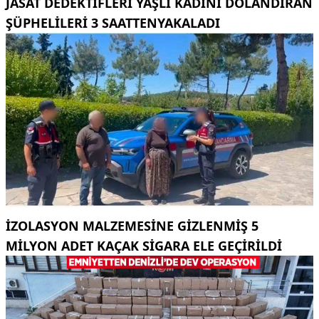
JASAT DEDEKTIFLERI YAŞLI KADINI DOLANDIRAN
ŞÜPHELILERI 3 SAATTENYAKALADI
İZOLASYON MALZEMESINE GIZLENMIŞ 5
MILYON ADET KAÇAK SIGARA ELE GEÇIRILDI