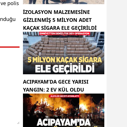
ve polis
İZOLASYON MALZEMESINE
lunduğu
GIZLENMIŞ 5 MILYON ADET
KAÇAK SIGARA ELE GEÇIRILDI
ACIPAYAM’DA GECE YARISI
YANGIN: 2 EV KÜL OLDU