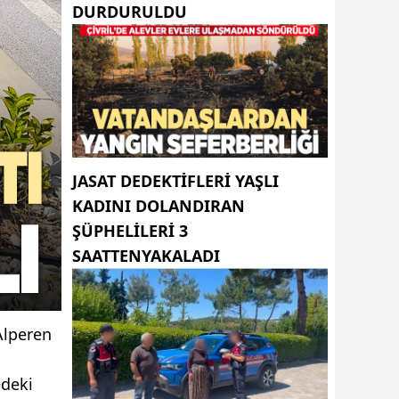
DURDURULDU
JASAT DEDEKTIFLERI YAŞLI
KADINI DOLANDIRAN
ŞÜPHELILERI 3
SAATTENYAKALADI
Alperen
edeki