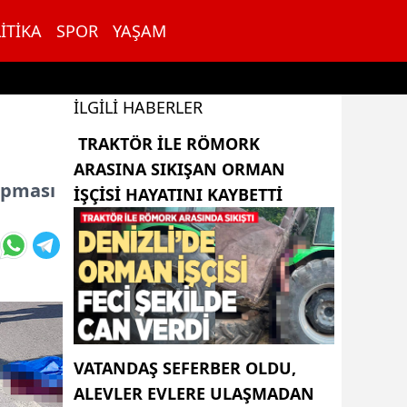
ITIKA
SPOR
YAŞAM
İLGILI HABERLER
TRAKTÖR ILE RÖMORK
ARASINA SIKIŞAN ORMAN
rpması
IŞÇISI HAYATINI KAYBETTI
VATANDAŞ SEFERBER OLDU,
ALEVLER EVLERE ULAŞMADAN