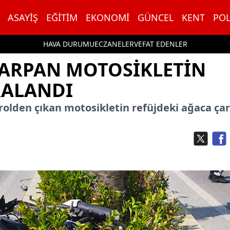
ASAYIŞ
EĞITIM
EKONOMI
GÜNCEL
KENT
POL
HAVA DURUMU
ECZANELER
VEFAT EDENLER
ÇARPAN MOTOSIKLETIN
RALANDI
rolden çıkan motosikletin refüjdeki ağaca ça