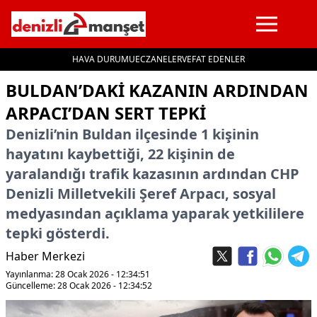
HAVA DURUMU
ECZANELER
VEFAT EDENLER
İçeriğe geç
BULDAN’DAKI KAZANIN ARDINDAN
ARPACI’DAN SERT TEPKI
Denizli’nin Buldan ilçesinde 1 kişinin
hayatını kaybettiği, 22 kişinin de
yaralandığı trafik kazasının ardından CHP
Denizli Milletvekili Şeref Arpacı, sosyal
medyasından açıklama yaparak yetkililere
tepki gösterdi.
Haber Merkezi
Yayınlanma: 28 Ocak 2026 - 12:34:51
Güncelleme: 28 Ocak 2026 - 12:34:52