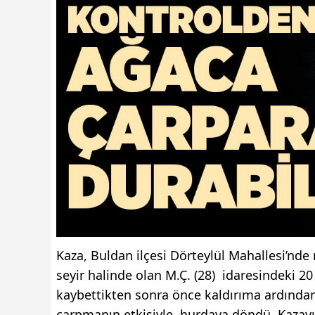
Kaza, Buldan ilçesi Dörteylül Mahallesi’nd
seyir halinde olan M.Ç. (28) idaresindeki 2
kaybettikten sonra önce kaldırıma ardından
çarpmanın etkisiyle hurdaya döndü. Kazayı