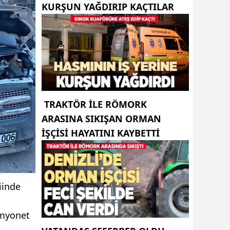
KURŞUN YAĞDIRIP KAÇTILAR
TRAKTÖR ILE RÖMORK
ARASINA SIKIŞAN ORMAN
IŞÇISI HAYATINI KAYBETTI
iinde
amyonet