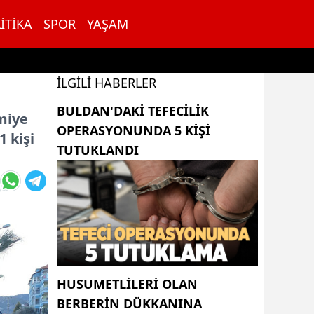
ITIKA
SPOR
YAŞAM
İLGILI HABERLER
BULDAN'DAKI TEFECILIK
miye
OPERASYONUNDA 5 KIŞI
 kişi
TUTUKLANDI
HUSUMETLILERI OLAN
BERBERIN DÜKKANINA