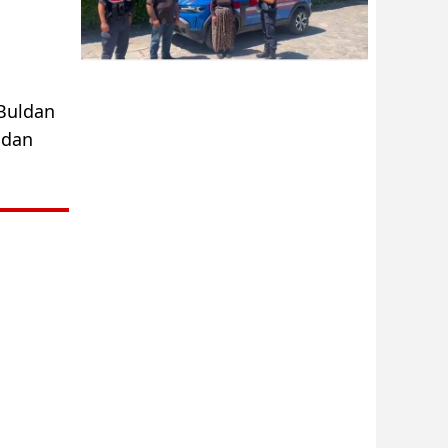
 Buldan
ndan