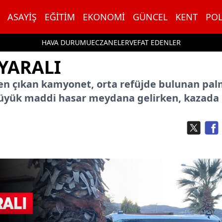
ASAYIŞ
EĞITIM
EKONOMI
GÜNCEL
KENT
POL
HAVA DURUMU
ECZANELER
VEFAT EDENLER
 YARALI
den çıkan kamyonet, orta refüjde bulunan pal
büyük maddi hasar meydana gelirken, kazada 1