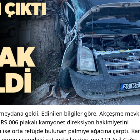
e meydana geldi. Edinilen bilgiler göre, Akçeşme mevk
0 RS 006 plakalı kamyonet direksiyon hakimiyetini
 ise orta refüjde bulunan palmiye ağacına çarptı. K
 gören çevredeki vatandaşlar durumu 112 Acil Çağrı