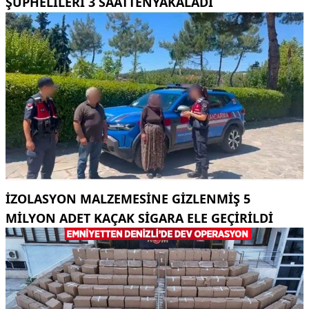
ŞÜPHELILERI 3 SAATTENYAKALADI
İZOLASYON MALZEMESINE GIZLENMIŞ 5
MILYON ADET KAÇAK SIGARA ELE GEÇIRILDI