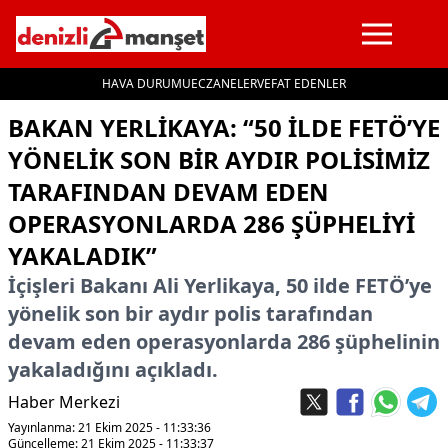
HAVA DURUMU
ECZANELER
VEFAT EDENLER
İçeriğe geç
BAKAN YERLİKAYA: “50 İLDE FETÖ’YE
YÖNELİK SON BİR AYDIR POLİSİMİZ
TARAFINDAN DEVAM EDEN
OPERASYONLARDA 286 ŞÜPHELİYİ
YAKALADIK”
İçişleri Bakanı Ali Yerlikaya, 50 ilde FETÖ’ye
yönelik son bir aydır polis tarafından
devam eden operasyonlarda 286 şüphelinin
yakaladığını açıkladı.
Haber Merkezi
Yayınlanma: 21 Ekim 2025 - 11:33:36
Güncelleme: 21 Ekim 2025 - 11:33:37